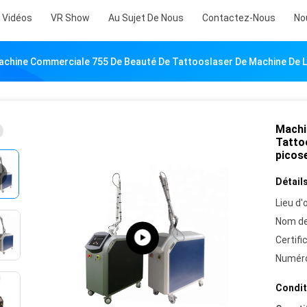
Vidéos
VR Show
Au Sujet De Nous
Contactez-Nous
No
achine Commerciale 755 De Beauté De Tattooslaser De Machine De 
Machi
Tatto
picos
Détails
Lieu d'o
Nom de
Certifi
Numéro
Condit