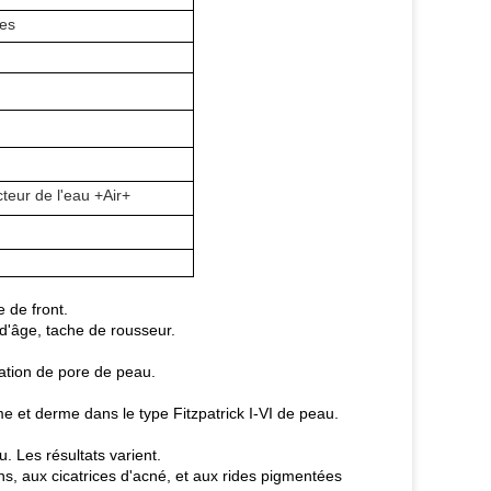
ces
teur de l'eau +Air+
e de front.
d'âge, tache de rousseur.
ration de pore de peau.
e et derme dans le type Fitzpatrick I-VI de peau.
u. Les résultats varient.
ions, aux cicatrices d'acné, et aux rides pigmentées