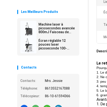
Li
Les Meilleurs Produits
Éc
Machine laser à
Ta
picosecondes avancée
800mJ Faisceau de
visée réglable à densité
Me
d'énergie
Écran réglable 12
pouces laser
picoseconde 100-
Descri
2000J Cm2 Sortie de
puissance pour le
travail de précision
Le re
Contacts
Pourqu
1. Le d
2. Ne c
Contacts:
Mrs. Jessie
3. peu 
4. temp
Téléphone:
8613552167088
5. Le 
6. gra
Télécopieur:
86-10-61594366
Avant
1. De 