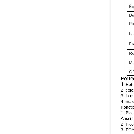
Éc
Du
Pu
Lo
Fr
Re
Me
G.
Portée
1.
Retr
2. col
3. la 
4. mas
Foncti
1. Pic
Aussi 
2. Pico
3. FOYE