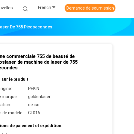
French
uvelles
Demande de soumission
Laser De 755 Picosecondes
ne commerciale 755 de beauté de
oslaser de machine de laser de 755
econdes
 sur le produit:
rigine:
PÉKIN
 marque:
goldenlaser
cation:
ce iso
 de modèle:
GL016
ions de paiement et expédition: