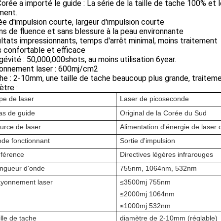
Corée a importé le guide : La série de la taille de tache 100% et
ment.
ée d'impulsion courte, largeur d'impulsion courte
ns de fluence et sans blessure à la peau environnante
ultats impressionnants, temps d'arrêt minimal, moins traitement
s confortable et efficace
gévité : 50,000,000shots, au moins utilisation 6year.
yonnement laser : 600mj/cm2
he : 2-10mm, une taille de tache beaucoup plus grande, traiteme
tre :
pe de laser
Laser de picoseconde
as de guide
Original de la Corée du Sud
urce de laser
Alimentation d'énergie de laser 
de fonctionnant
Sortie d'impulsion
férence
Directives légères infrarouges
ngueur d'onde
755nm, 1064nm, 532nm
yonnement laser
≤3500mj 755nm
≤2000mj 1064nm
≤1000mj 532nm
ille de tache
diamètre de 2-10mm (réglable)