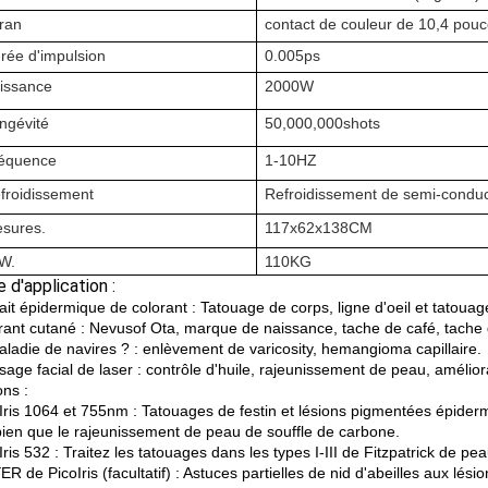
ran
contact de couleur de 10,4 pou
rée d'impulsion
0.005ps
issance
2000W
ngévité
50,000,000shots
équence
1-10HZ
froidissement
Refroidissement de semi-conduc
sures.
117x62x138CM
W.
110KG
 d'application :
ait épidermique de colorant : Tatouage de corps, ligne d'oeil et tatouag
orant cutané : Nevusof Ota, marque de naissance, tache de café, tache 
maladie de navires ? : enlèvement de varicosity, hemangioma capillaire.
sage facial de laser : contrôle d'huile, rajeunissement de peau, amélio
ons :
oIris 1064 et 755nm : Tatouages de festin et lésions pigmentées épiderm
bien que le rajeunissement de peau de souffle de carbone.
Iris 532 : Traitez les tatouages dans les types I-III de Fitzpatrick de pea
R de PicoIris (facultatif) : Astuces partielles de nid d'abeilles aux lés