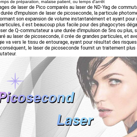
emps de préparation, malaise patient, ou temps d'arrêt
ages de laser de Pico comparés au laser de ND-Yag de commuta
a durée d'impulsion de laser de picoseconde, la particule photom
ormant son expansion de volume instantanément et ayant pour rés
articules, il est beaucoup plus facile pour des phagocytes déga
laser de Q-commutateur a une durée d'impulsion de 5ns ou plus, 
é au laser de picoseconde, il crée de grandes particules, et ave
gie va vers le tissu de entourage, ayant pour résultat des risq
 conséquent, le laser de picoseconde fournit un traitement plus e
tateur.