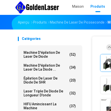
Maison
Produits
Aperçu
Produits
Machine De Laser De Picoseconde
M
Catégories
Machine D'épilation De
(52)
Laser De Diode
Machine D'épilation De
(34)
Laser De La Diode ...
Épilation De Laser De
(20)
Diode De SHR
Laser Triple De Diode De
(32)
Longueur D'onde
HIFU Amincissant La
(37)
Machine