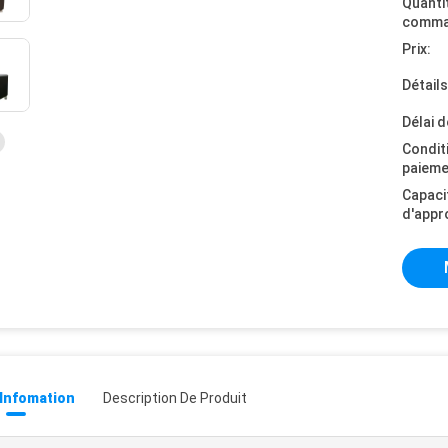
Quanti
comma
Prix:
Détail
Délai d
Condit
paieme
Capaci
d'appr
 Infomation
Description De Produit