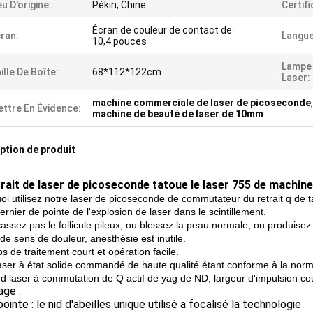
eu D'origine:
Pékin, Chine
Certifi
Écran de couleur de contact de
ran:
Langue
10,4 pouces
Lampe 
ille De Boîte:
68*112*122cm
Laser:
machine commerciale de laser de picoseconde
ttre En Évidence:
machine de beauté de laser de 10mm
ption de produit
trait de laser de picoseconde tatoue le laser 755 de machin
oi utilisez notre laser de picoseconde de commutateur du retrait q de t
ernier de pointe de l'explosion de laser dans le scintillement.
assez pas le follicule pileux, ou blessez la peau normale, ou produisez 
de sens de douleur, anesthésie est inutile.
s de traitement court et opération facile.
laser à état solide commandé de haute qualité étant conforme à la norme
nd laser à commutation de Q actif de yag de ND, largeur d'impulsion cou
age :
pointe : le nid d'abeilles unique utilisé a focalisé la technologie