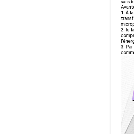
sans t
Avant
1. À l
transf
microp
2. le 
compar
l'éner
3. Par
commu