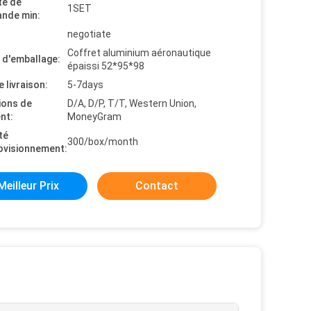
té de
1SET
nde min:
negotiate
Coffret aluminium aéronautique
s d'emballage:
épaissi 52*95*98
e livraison:
5-7days
ions de
D/A, D/P, T/T, Western Union,
nt:
MoneyGram
té
300/box/month
ovisionnement:
Meilleur Prix
Contact