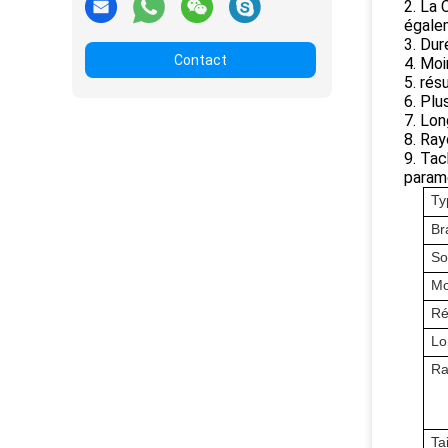
2. La 
égale
3. Dur
Contact
4. Moi
5. rés
6. Plu
7. Lon
8. Ra
9. Tac
paramè
Ty
Br
So
Mo
Ré
Lo
Ra
Ta