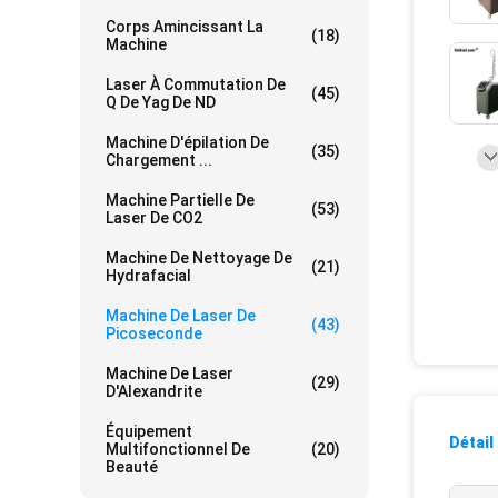
Corps Amincissant La
(18)
Machine
Laser À Commutation De
(45)
Q De Yag De ND
Machine D'épilation De
(35)
Chargement ...
Machine Partielle De
(53)
Laser De CO2
Machine De Nettoyage De
(21)
Hydrafacial
Machine De Laser De
(43)
Picoseconde
Machine De Laser
(29)
D'Alexandrite
Équipement
Détail
Multifonctionnel De
(20)
Beauté