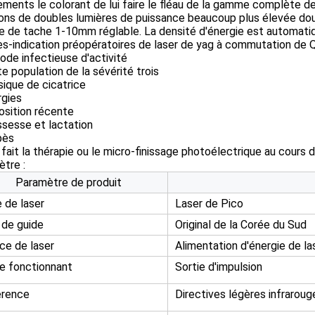
ments le colorant de lui faire le fléau de la gamme complète d
ons de doubles lumières de puissance beaucoup plus élevée dou
lle de tache 1-10mm réglable. La densité d'énergie est automati
es-indication préopératoires de laser de yag à commutation de 
iode infectieuse d'activité
te population de la sévérité trois
sique de cicatrice
rgies
osition récente
ssesse et lactation
pès
 fait la thérapie ou le micro-finissage photoélectrique au cours d
tre :
Paramètre de produit
 de laser
Laser de Pico
 de guide
Original de la Corée du Sud
ce de laser
Alimentation d'énergie de la
 fonctionnant
Sortie d'impulsion
érence
Directives légères infraroug