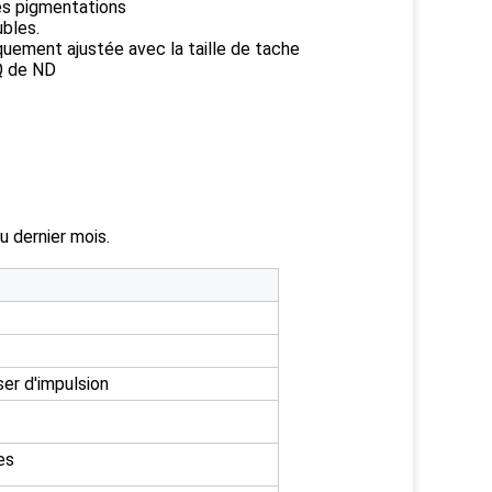
es pigmentations
bles.
quement ajustée avec la taille de tache
Q de ND
u dernier mois.
ser d'impulsion
es