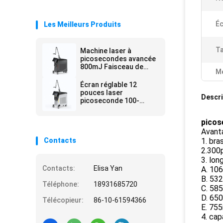
Éc
Les Meilleurs Produits
Ta
Machine laser à
picosecondes avancée
800mJ Faisceau de
Me
visée réglable à densité
d'énergie
Écran réglable 12
pouces laser
Descri
picoseconde 100-
2000J Cm2 Sortie de
puissance pour le
picos
travail de précision
Avant
Contacts
1. br
2.300p
3. lon
Contacts:
Elisa Yan
A. 106
B. 532
Téléphone:
18931685720
C. 585
D. 650
Télécopieur:
86-10-61594366
E. 755
4. cap