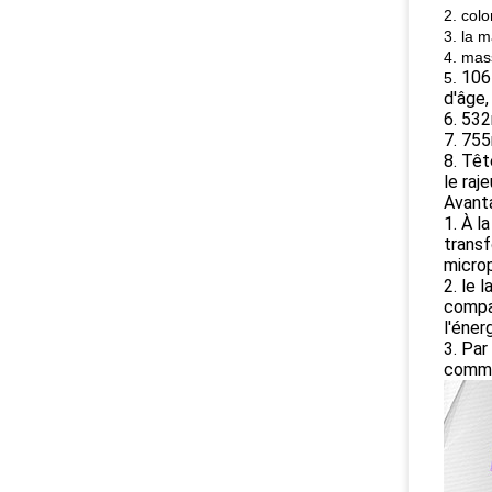
2. col
3. la 
4. mas
106
5.
d'âge,
6. 532
7. 755
8. Têt
le raj
Avant
1. À l
transf
microp
2. le 
compar
l'éner
3. Par
commu