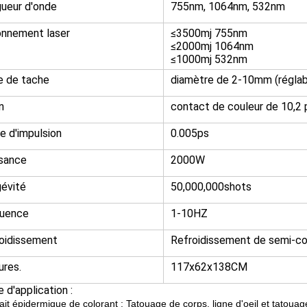
ueur d'onde
755nm, 1064nm, 532nm
nnement laser
≤3500mj 755nm
≤2000mj 1064nm
≤1000mj 532nm
le de tache
diamètre de 2-10mm (réglab
n
contact de couleur de 10,2
e d'impulsion
0.005ps
sance
2000W
évité
50,000,000shots
quence
1-10HZ
oidissement
Refroidissement de semi-co
res.
117x62x138CM
 d'application :
ait épidermique de colorant : Tatouage de corps, ligne d'oeil et tatouag