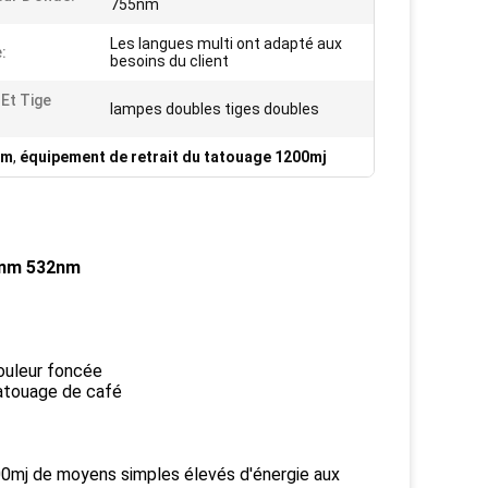
755nm
Les langues multi ont adapté aux
:
besoins du client
Et Tige
lampes doubles tiges doubles
nm
,
équipement de retrait du tatouage 1200mj
5nm 532nm
ouleur foncée
tatouage de café
200mj de moyens simples élevés d'énergie aux