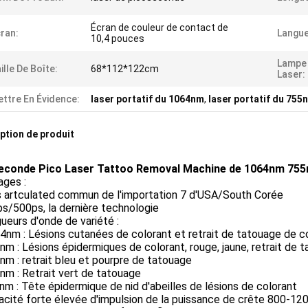
Écran de couleur de contact de
ran:
Langue
10,4 pouces
Lampe 
ille De Boîte:
68*112*122cm
Laser:
ttre En Évidence:
laser portatif du 1064nm
,
laser portatif du 755
ption de produit
econde Pico Laser Tattoo Removal Machine de 1064nm 75
ages :
as artculated commun de l'importation 7 d'USA/South Corée
s/500ps, la dernière technologie
gueurs d'onde de variété :
4nm : Lésions cutanées de colorant et retrait de tatouage de c
nm : Lésions épidermiques de colorant, rouge, jaune, retrait de 
nm : retrait bleu et pourpre de tatouage
nm : Retrait vert de tatouage
nm : Tête épidermique de nid d'abeilles de lésions de colorant
acité forte élevée d'impulsion de la puissance de crête 800-1