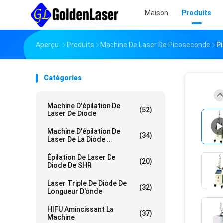
Maison
Produits
Aperçu
Produits
Machine De Laser De Picoseconde
P
Catégories
Machine D'épilation De
(52)
Laser De Diode
Machine D'épilation De
(34)
Laser De La Diode ...
Épilation De Laser De
(20)
Diode De SHR
Laser Triple De Diode De
(32)
Longueur D'onde
HIFU Amincissant La
(37)
Machine