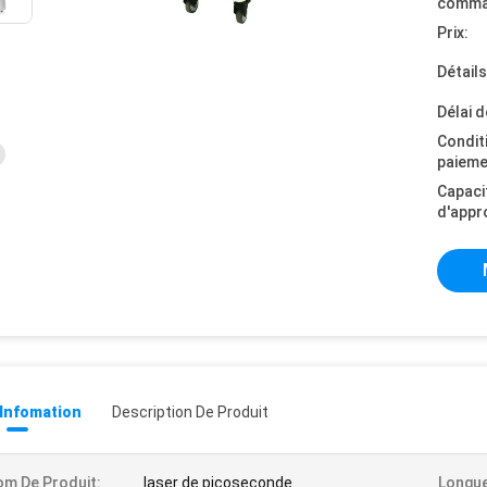
comma
Prix:
Détail
Délai d
Condit
paieme
Capaci
d'appr
 Infomation
Description De Produit
m De Produit:
laser de picoseconde
Longue