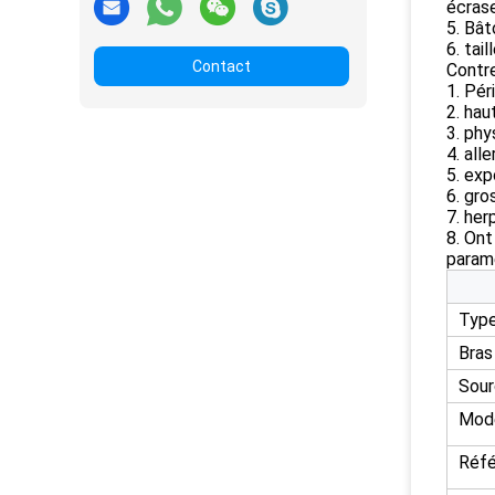
écrase
5. Bât
6. tai
Contact
Contr
1. Pér
2. hau
3. phy
4. alle
5. exp
6. gro
7. her
8. Ont
paramè
Type
Bras
Sour
Mode
Réf