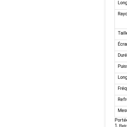
Long
Rayo
Tail
Écra
Duré
Puis
Long
Fré
Refr
Mesu
Portée
1.
Retr