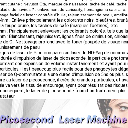
orant cutané : Nevusof Ota, marque de naissance, tache de café, tache 
maladie de navires ? : enlèvement de varicosity, hemangioma capillaire.
sage facial de laser : contrôle d'huile, rajeunissement de peau, amélio
4nm : Enlève principalement les colorants noirs, bleuâtres, brun
 la taupe brune, les taches de café (marques foetales), etc.
nm : Principalement enlevaient les colorants colorés, tels que la
nm : Blanchissant, rajeunissant, lignes fines de diminution, chloa
e de C : Nettoyage profond avec le toner (poupée de visage noir
eunissement de peau.
ages de laser de Pico comparés au laser de ND-Yag de commuta
a durée d'impulsion de laser de picoseconde, la particule photom
ormant son expansion de volume instantanément et ayant pour rés
articules, il est beaucoup plus facile pour des phagocytes déga
laser de Q-commutateur a une durée d'impulsion de 5ns ou plus, 
é au laser de picoseconde, il crée de grandes particules, et ave
gie va vers le tissu de entourage, ayant pour résultat des risq
 conséquent, le laser de picoseconde fournit un traitement plus e
tateur.