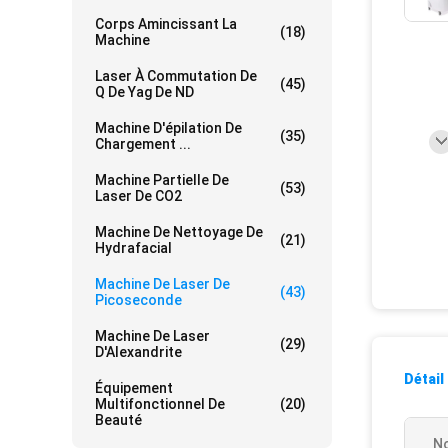
Corps Amincissant La
(18)
Machine
Laser À Commutation De
(45)
Q De Yag De ND
Machine D'épilation De
(35)
Chargement ...
Machine Partielle De
(53)
Laser De CO2
Machine De Nettoyage De
(21)
Hydrafacial
Machine De Laser De
(43)
Picoseconde
Machine De Laser
(29)
D'Alexandrite
Détail
Équipement
Multifonctionnel De
(20)
Beauté
No