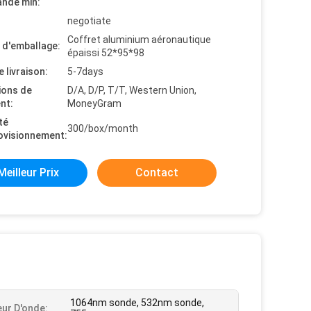
nde min:
negotiate
Coffret aluminium aéronautique
s d'emballage:
épaissi 52*95*98
e livraison:
5-7days
ions de
D/A, D/P, T/T, Western Union,
nt:
MoneyGram
té
300/box/month
ovisionnement:
Meilleur Prix
Contact
1064nm sonde, 532nm sonde,
ur D'onde: