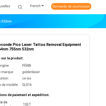
French
uvelles
Demande de soumission
m 532nm
econde Pico Laser Tattoo Removal Equipment
64nm 755nm 532nm
 sur le produit:
rigine:
PÉKIN
 marque:
goldenlaser
cation:
ce iso
 de modèle:
GL016
ions de paiement et expédition:
té de
1SET