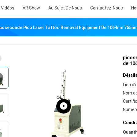
Vidéos
VR Show
Au Sujet De Nous
Contactez-Nous
No
icoseconde Pico Laser Tattoo Removal Equipment De 1064nm 755n
picos
de 10
Détails
Lieu d'o
Nom de
Certifi
Numéro
Condit
Quanti