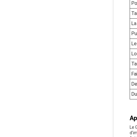
Po
Ta
La
Pu
Le
Lo
Ta
Fa
De
Du
Ap
Le 
d'i