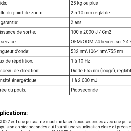
ids:
25 kg ou plus
ille du point de zoom:
2 à 10 mm réglable
 garantie:
2 ans
issance de sortie:
100 à 2000 J / Cm2
 service:
OEM/ODM 24 heures sur 24 Se
ngueur d'onde:
532 nm\1064 nm\755 nm
ux de répétition:
1 à 10 Hz
isceau de direction:
Diode 655 nm (rouge), réglabl
nsité énergétique:
1 à 2 000 mJ
rée du pouls:
Picoseconde
plications:
GL022 est une puissante machine laser à picosecondes avec une puis
mpulsion en picosecondes.qui fournit une visualisation claire et préci