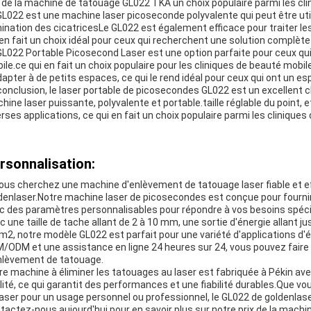
t de la machine de tatouage GL022 TKA un choix populaire parmi les cli
GL022 est une machine laser picoseconde polyvalente qui peut être uti
mination des cicatricesLe GL022 est également efficace pour traiter les 
 en fait un choix idéal pour ceux qui recherchent une solution complète
GL022 Portable Picosecond Laser est une option parfaite pour ceux qui o
ile.ce qui en fait un choix populaire pour les cliniques de beauté mobi
dapter à de petits espaces, ce qui le rend idéal pour ceux qui ont un es
conclusion, le laser portable de picosecondes GL022 est un excellent 
hine laser puissante, polyvalente et portable.taille réglable du point, e
erses applications, ce qui en fait un choix populaire parmi les clinique
rsonnalisation:
vous cherchez une machine d'enlèvement de tatouage laser fiable et ef
denlaser.Notre machine laser de picosecondes est conçue pour fournir
c des paramètres personnalisables pour répondre à vos besoins spéci
c une taille de tache allant de 2 à 10 mm, une sortie d'énergie allant 
m2, notre modèle GL022 est parfait pour une variété d'applications d'
/ODM et une assistance en ligne 24 heures sur 24, vous pouvez faire 
nlèvement de tatouage.
re machine à éliminer les tatouages au laser est fabriquée à Pékin 
lité, ce qui garantit des performances et une fiabilité durables.Que v
laser pour un usage personnel ou professionnel, le GL022 de goldenlaser
tactez-nous aujourd'hui pour en savoir plus sur notre prix de la machin