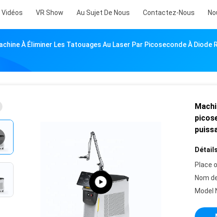
Vidéos
VR Show
Au Sujet De Nous
Contactez-Nous
No
chine À Éliminer Les Tatouages Au Laser Par Picoseconde À Diode R
Machin
picos
puiss
Détails
Place o
Nom de
Model 