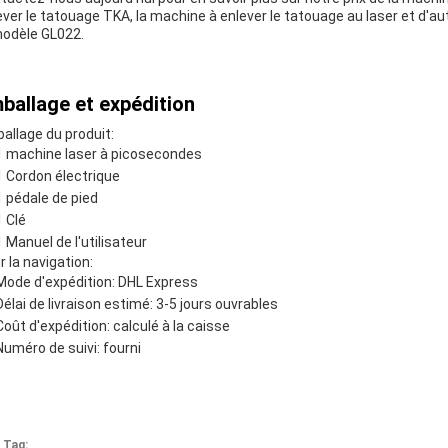
ever le tatouage TKA, la machine à enlever le tatouage au laser et d'a
modèle GL022.
ballage et expédition
allage du produit:
1 machine laser à picosecondes
1 Cordon électrique
1 pédale de pied
1 Clé
1 Manuel de l'utilisateur
r la navigation:
Mode d'expédition: DHL Express
Délai de livraison estimé: 3-5 jours ouvrables
Coût d'expédition: calculé à la caisse
Numéro de suivi: fourni
 Tag: