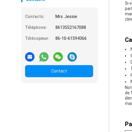
Si 
par
mar
Contacts:
Mrs. Jessie
cli
Téléphone:
8613552167088
Télécopieur:
86-10-61594366
Ca
Contact
Not
de 
éli
max
Pa