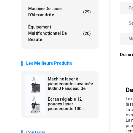
Po
Machine De Laser
(29)
D'Alexandrite
Se
Équipement
Multifonctionnel De
(20)
Me
Beauté
Descri
Les Meilleurs Produits
Machine laser à
picosecondes avancée
800mJ Faisceau de
De
visée réglable à densité
d'énergie
La 
Écran réglable 12
pouces laser
la 
picoseconde 100-
tat
2000J Cm2 Sortie de
min
puissance pour le
La 
travail de précision
pou
tem
Contacts