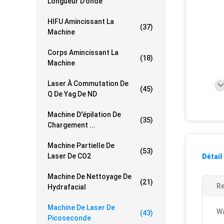
Longueur D'onde
HIFU Amincissant La
(37)
Machine
Corps Amincissant La
(18)
Machine
Laser À Commutation De
(45)
Q De Yag De ND
Machine D'épilation De
(35)
Chargement ...
Machine Partielle De
(53)
Laser De CO2
Détail
Machine De Nettoyage De
(21)
Re
Hydrafacial
Machine De Laser De
Wa
(43)
Picoseconde