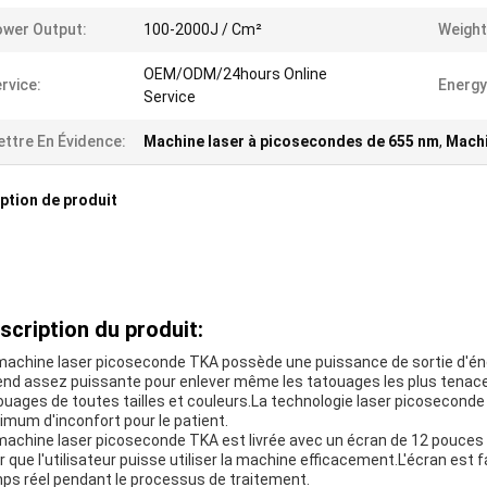
wer Output:
100-2000J / Cm²
Weight
OEM/ODM/24hours Online
rvice:
Energy
Service
ttre En Évidence:
Machine laser à picosecondes de 655 nm
,
Machi
ption de produit
scription du produit:
machine laser picoseconde TKA possède une puissance de sortie d'éne
rend assez puissante pour enlever même les tatouages les plus tenace
ouages de toutes tailles et couleurs.La technologie laser picoseconde 
imum d'inconfort pour le patient.
machine laser picoseconde TKA est livrée avec un écran de 12 pouces 
r que l'utilisateur puisse utiliser la machine efficacement.L'écran est f
ps réel pendant le processus de traitement.