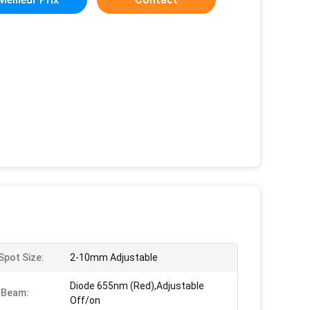
pot Size:
2-10mm Adjustable
Diode 655nm (Red),Adjustable
 Beam:
Off/on