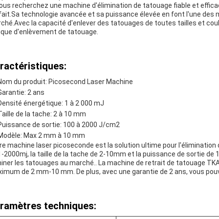
vous recherchez une machine d'élimination de tatouage fiable et effic
fait.Sa technologie avancée et sa puissance élevée en font l'une des 
ché.Avec la capacité d'enlever des tatouages de toutes tailles et co
nique d'enlèvement de tatouage.
ractéristiques:
Nom du produit: Picosecond Laser Machine
Garantie: 2 ans
Densité énergétique: 1 à 2 000 mJ
Taille de la tache: 2 à 10 mm
Puissance de sortie: 100 à 2000 J/cm2
Modèle: Max 2 mm à 10 mm
re machine laser picoseconde est la solution ultime pour l'élimination
1-2000mj, la taille de la tache de 2-10mm et la puissance de sortie de
miner les tatouages au marché.. La machine de retrait de tatouage TKA
imum de 2 mm-10 mm. De plus, avec une garantie de 2 ans, vous pouv
ramètres techniques: