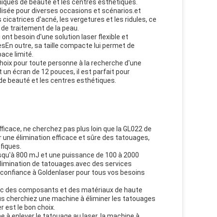
niques de beauté et les centres esthétiques.
lisée pour diverses occasions et scénarios.et
cicatrices d'acné, les vergetures et les ridules, ce
 de traitement de la peau.
nt besoin d'une solution laser flexible et
lesEn outre, sa taille compacte lui permet de
pace limité.
choix pour toute personne à la recherche d'une
t un écran de 12 pouces, il est parfait pour
s de beauté et les centres esthétiques.
ficace, ne cherchez pas plus loin que la GL022 de
 une élimination efficace et sûre des tatouages,
fiques.
jusqu'à 800 mJ et une puissance de 100 à 2000
élimination de tatouages.avec des services
confiance à Goldenlaser pour tous vos besoins
avec des composants et des matériaux de haute
ous cherchiez une machine à éliminer les tatouages
 est le bon choix.
e à enlever le tatouage au laser, la machine à