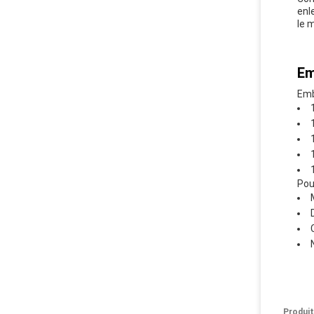
enl
le 
Em
Emb
Pou
Produit