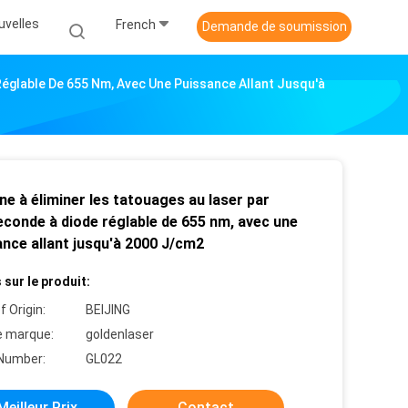
uvelles
French
Demande de soumission
églable De 655 Nm, Avec Une Puissance Allant Jusqu'à
e à éliminer les tatouages au laser par
econde à diode réglable de 655 nm, avec une
ance allant jusqu'à 2000 J/cm2
 sur le produit:
f Origin:
BEIJING
 marque:
goldenlaser
Number:
GL022
Meilleur Prix
Contact