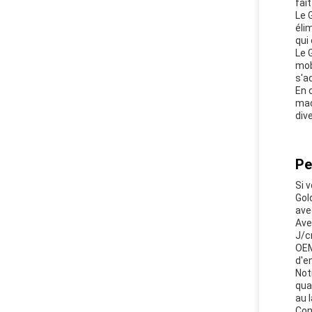
fai
Le 
éli
qui
Le 
mob
s'a
En 
mac
div
Pe
Si 
Gol
ave
Ave
J/c
OEM
d'e
Not
qua
au 
Con