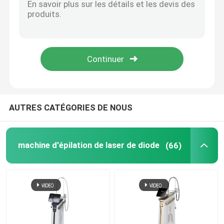
laser de commutateur de 1000W 1064nm Q pour le laser de éclairage de ND Yag de retrait de tatouage de peau portatif
Je VI au traitement permanent 4 de laser d'épilation de bras de peau DANS 1 machine 1.6kw
machine d'épilation de laser de diode
Machine d'épilation de laser de diode de jambe d'aisselle pour la réduction permanente de cheveux de corps de clinique
équipement permanent Alma Laser Hair Removal Machine 1000W de l'épilation 755 808
machine d'épilation de laser de la diode 808nm
paupière à commutation de Q Pico Laser Tattoo Removal Machine de laser de ND YAG de 110V 1064nm
Épilation de laser de diode de SHR
AUTRES CATÉGORIES DE NOUS
laser triple de diode de longueur d'onde
machine d'épilation de laser de diode
(66)
HIFU amincissant la machine
Corps amincissant la machine
laser à commutation de Q de yag de ND