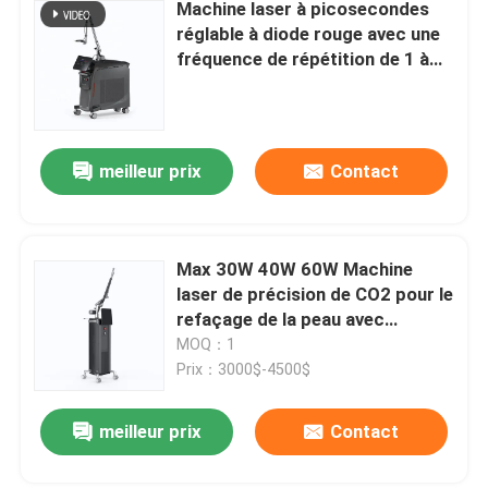
Machine laser à picosecondes
réglable à diode rouge avec une
fréquence de répétition de 1 à
10 Hz et une énergie de 1 à 2 000
mJ
meilleur prix
Contact
Max 30W 40W 60W Machine
laser de précision de CO2 pour le
refaçage de la peau avec
différentes zones de balayage
MOQ：1
Prix：3000$-4500$
meilleur prix
Contact