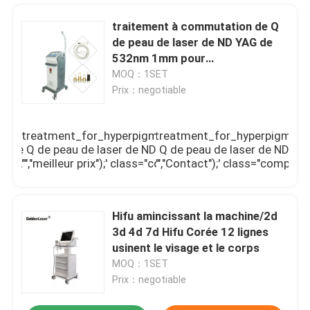
traitement à commutation de Q
de peau de laser de ND YAG de
532nm 1mm pour
Hyperpigmentation
MOQ：1SET
Prix：negotiable
\\/photo\\/pd119424252-
_treatment_for_hyperpigmentation.jpg\",\"subject\":\"C
tched_nd_yag_laser_skin_treatment_for_hyperpigmentatio
on de Q de peau de laser de ND YAG de 532nm 1mm pour
ement \\u00e0 commutation de Q de peau de laser de ND 
","","","meilleur prix");' class="company_btn greenb intercept
\",\"username\":\"Amy\"}","","","","Contact");' class="compan
Hifu amincissant la machine/2d
Maison
3d 4d 7d Hifu Corée 12 lignes
usinent le visage et le corps
Produits
MOQ：1SET
Prix：negotiable
Vidéos