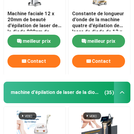
Machine faciale 12 x
Constante de longueur
machine d'épilation de chargement initial
20mm de beauté
d'onde de la machine
d'épilation de laser de
quatre d'épilation de
la diode 808nm de
laser de diode de 12 x
Machine partielle de laser de CO2
dames
de 35mm pour 808nm à
meilleur prix
meilleur prix
la maison
Machine de nettoyage de Hydrafacial
Contact
Contact
Machine de laser de picoseconde
Machine de laser d'Alexandrite
machine d'épilation de laser de la diode 808nm
(35)
équipement multifonctionnel de beauté