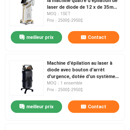
la machine quatre d'épilation de
laser de diode de 12 x de 35mm
pour 808nm à la maison
MOQ：1SET
Prix：2500$-2950$
meilleur prix
Contact
Machine d'épilation au laser à
diode avec bouton d'arrêt
d'urgence, dotée d'un système
de refroidissement à eau et à air
MOQ：1 ensemble
par semi-conducteur assurant
Prix：2500$-2950$
l'épilation
meilleur prix
Contact