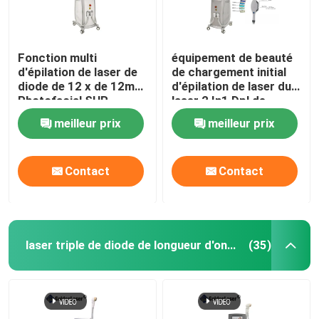
Fonction multi
équipement de beauté
d'épilation de laser de
de chargement initial
diode de 12 x de 12mm
d'épilation de laser du
Photofacial SHR
laser 2 In1 Dpl de
choisir machine
chargement initial Shr
meilleur prix
meilleur prix
permanente
Elight de 1600w 20HZ
Contact
Contact
laser triple de diode de longueur d'onde
(35)