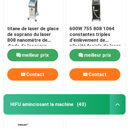
titane de laser de glace
600W 755 808 1064
de soprano du laser
constantes triples
808 nanomètre de
d'enlèvement de
diode de longueur
pilosité faciale de laser
d'onde de triple de
Epilation de longueur
meilleur prix
meilleur prix
755nm 1600W
d'onde de diode
Contact
Contact
HIFU amincissant la machine
(40)