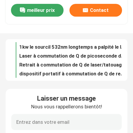
meilleur prix
Contact
600W 755 808 1064 constantes triples d'enlèvement de pilosité faciale de laser Epilation de longueur d'onde de diode
VR Show
titane de laser de glace de soprano du laser 808 nanomètre de diode de longueur d'onde de triple de 755nm 1600W
retrait à commutation de Q de laser de ND YAG de 6mm 1064nm 532nm pour le laser de picoseconde de Picolaser de visage
Au sujet de nous
1kw le sourcil 532nm longtemps a palpité le laser 1064 à commutation de Q nanomètre de ND Yag
Laser à commutation de Q de picoseconde de la machine de retrait de tatouage de laser de ND Yag/1064nm 532nm
Visite d'usine
Retrait à commutation de Q de laser/tatouage de ND Yag/laser portatif de ND Yag de commutateur de Q
dispositif portatif à commutation de Q de retrait de tatouage du laser 110V de ND YAG de la longue impulsion 700mj
Dispositif à commutation de Q 755nm de retrait de tatouage du laser 1064nm 532nm Picolaser de Ndyag
Contrôle de qualité
940 1064 755 laser permanent de réduction de cheveux de machine d'épilation de laser de 808 diodes
Refroidissement par l'eau à commutation de Q réglable de machine de retrait de tatouage de laser de ND YAG de Pico
Contactez-nous
Laisser un message
machine 755 d'épilation de laser de diode de corps entier du coffre 600W 808 940 1064nm
Nous vous rappellerons bientôt!
le laser de ND Yag de 6ns 1064nm pour des taches brunes marquent la machine de lèvres de laser de commutateur du retrait Q
Nouvelles
Laser à commutation de Q de ND Yag de diode de Picolaser pour le retrait de taupe foncé de peau 700mj AC220V
Constante de longueur d'onde de la machine quatre d'épilation de laser de diode de 12 x de 35mm pour 808nm à la maison
Demandez une citation