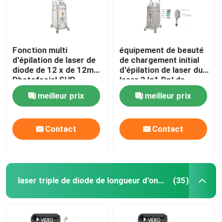
Fonction multi
équipement de beauté
d'épilation de laser de
de chargement initial
diode de 12 x de 12mm
d'épilation de laser du
Photofacial SHR
laser 2 In1 Dpl de
choisir machine
chargement initial Shr
meilleur prix
meilleur prix
permanente
Elight de 1600w 20HZ
Contact
Contact
laser triple de diode de longueur d'onde
(35)