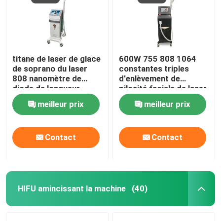
titane de laser de glace
600W 755 808 1064
de soprano du laser
constantes triples
808 nanomètre de
d'enlèvement de
diode de longueur
pilosité faciale de laser
d'onde de triple de
Epilation de longueur
meilleur prix
meilleur prix
755nm 1600W
d'onde de diode
Contact
Contact
HIFU amincissant la machine
(40)