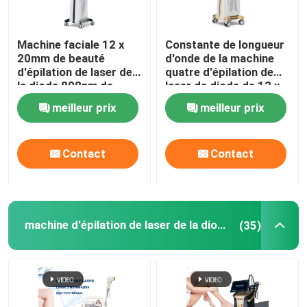
machine d'épilation de chargement initial
Machine faciale 12 x
Constante de longueur
20mm de beauté
d'onde de la machine
d'épilation de laser de
quatre d'épilation de
Machine partielle de laser de CO2
la diode 808nm de
laser de diode de 12 x
dames
de 35mm pour 808nm à
meilleur prix
meilleur prix
la maison
Machine de nettoyage de Hydrafacial
Contact
Contact
Machine de laser de picoseconde
Machine de laser d'Alexandrite
machine d'épilation de laser de la diode 808nm
(35)
équipement multifonctionnel de beauté