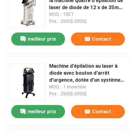
la machine quatre d'épilation de
laser de diode de 12 x de 35mm
pour 808nm à la maison
MOQ：1SET
Prix：2500$-2950$
meilleur prix
Contact
Machine d'épilation au laser à
diode avec bouton d'arrêt
d'urgence, dotée d'un système
de refroidissement à eau et à air
MOQ：1 ensemble
par semi-conducteur assurant
Prix：2500$-2950$
l'épilation
meilleur prix
Contact