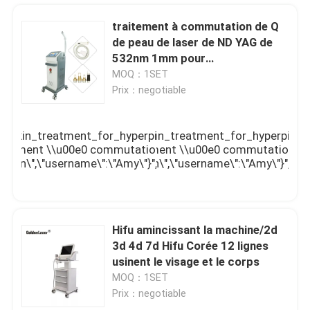
traitement à commutation de Q
de peau de laser de ND YAG de
532nm 1mm pour
Hyperpigmentation
MOQ：1SET
Prix：negotiable
":\"\\/photo\\/pd119424252-
in_treatment_for_hyperpigmentation.jpg\",\"subject\":\"
witched_nd_yag_laser_skin_treatment_for_hyperpigmentati
raitement \\u00e0 commutation de Q de peau de laser de N
eet nous indiquer votre traitement \\u00e0 commutation de
,\"username\":\"Amy\"}","","","","meilleur prix");'
mm pour Hyperpigmentation\",\"username\":\"Amy\"}","","","",
y_btn orangeb intercept">
Maison
Hifu amincissant la machine/2d
3d 4d 7d Hifu Corée 12 lignes
usinent le visage et le corps
Produits
MOQ：1SET
Prix：negotiable
Vidéos