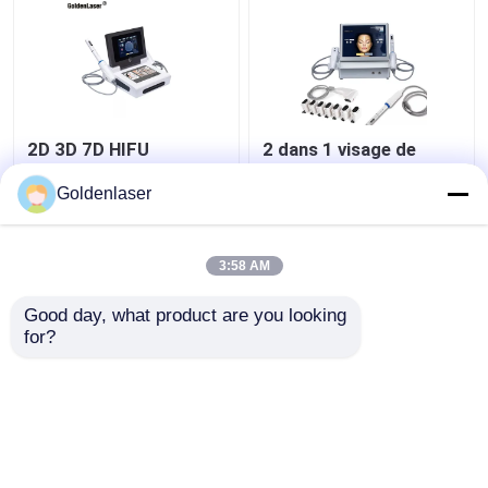
2D 3D 7D HIFU
2 dans 1 visage de
amincissant machine
machine de 4d Hifu
de congélation
pour la machine 200W
Goldenlaser
portative de corps de
de solvant de ride de
machine la grosse
cou
meilleur prix
meilleur prix
3:58 AM
Good day, what product are you looking 
Contact
Contact
for?
Regardez plus