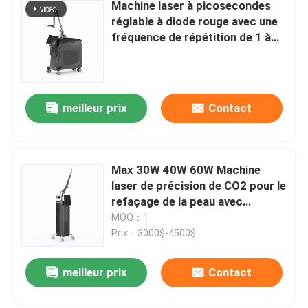
Machine laser à picosecondes
réglable à diode rouge avec une
fréquence de répétition de 1 à
10 Hz et une énergie de 1 à 2 000
mJ
meilleur prix
Contact
Max 30W 40W 60W Machine
laser de précision de CO2 pour le
refaçage de la peau avec
différentes zones de balayage
MOQ：1
Prix：3000$-4500$
meilleur prix
Contact