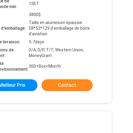
té de
1SET
nde min:
3800$
Taille en aluminium épaissie
s d'emballage:
58*52*129 d'emballage de boîte
d'aviation
e livraison:
5-7days
ions de
D/A, D/P, T/T, Western Union,
nt:
MoneyGram
té
300+Box+Month
ovisionnement:
Meilleur Prix
Contact