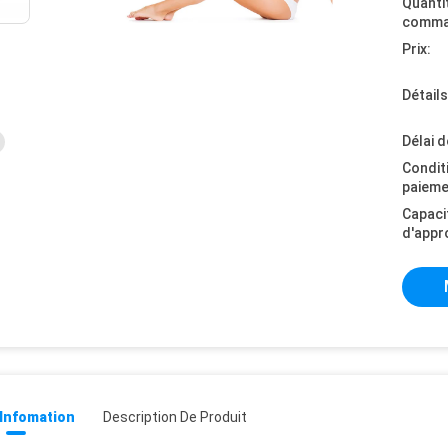
Quanti
comma
Prix:
Détail
Délai d
Condit
paieme
Capaci
d'appr
 Infomation
Description De Produit