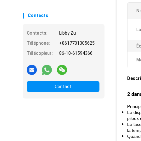
No
Contacts
Lo
Contacts:
Libby Zu
Téléphone:
+8617701305625
Éc
Télécopieur:
86-10-61594366
Me
Descri
Contact
2 dans
Princi
Le disp
pileux
Le las
la temp
Quand l