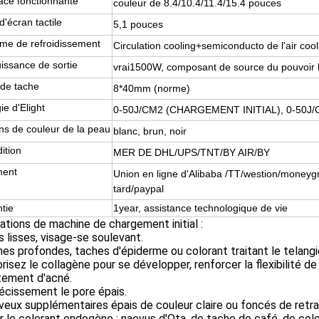
face fonctionnante
couleur de 8.4/10.4/11.4/15.4 pouces
d'écran tactile
5,1 pouces
me de refroidissement
Circulation cooling+semiconducto de l'air coo
issance de sortie
vrai
1500W
, composant de source du pouvoir 
e de tache
8*40mm (norme)
ie d'Elight
0-50J/CM2 (CHARGEMENT INITIAL), 0-50J/
ns de couleur de la peau
blanc, brun, noir
ition
MER DE DHL/UPS/TNT/BY AIR/BY
ment
Union en ligne d'Alibaba /TT/westion/moneyg
tard/paypal
tie
1year, assistance technologique de vie
ations de machine de chargement initial :
es lisses, visage-se soulevant.
hes profondes, taches d'épiderme ou colorant traitant le telangi
orisez le collagène pour se développer, renforcer la flexibilité de
itement d'acné.
récissement le pore épais.
veux supplémentaires épais de couleur claire ou foncés de retrai
r le colorant endogène : naevus d'Ota, de tache de café, de color