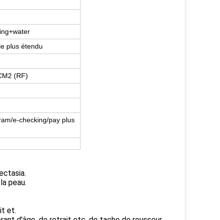
ling+water
le plus étendu
CM2 (RF)
ram/e-checking/pay plus
ectasia.
 la peau.
t et.
ant d'âge, de retrait etc. de tache de rousseur.