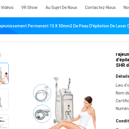
Vidéos
VR Show
Au Sujet De Nous
Contactez-Nous
No
ajeunissement Permanent 15 X 50mm2 De Peau D'épilation De Laser D
rajeu
d'épil
SHR d
Détails
Lieu d'o
Nom de
Certifi
Numéro
Condit