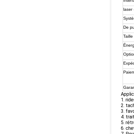
Inter
laser 
Systè
De pu
Taill
Énerg
Optio
Expéd
Paie
Garan
Applic
1. rid
2. tac
3. fav
4. tra
5. rét
6. che
7. Pou