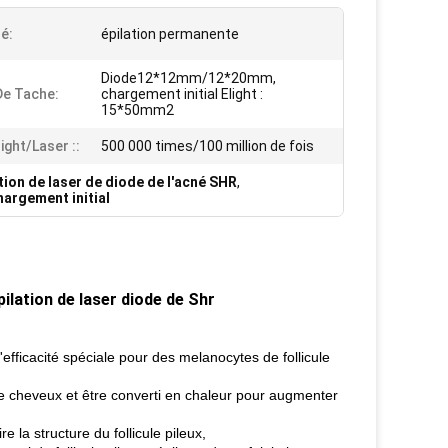
é:
épilation permanente
Diode12*12mm/12*20mm,
 De Tache:
chargement initial Elight :
15*50mm2
light/laser ::
500 000 times/100 million de fois
tion de laser de diode de l'acné SHR
,
hargement initial
pilation de laser diode de Shr
efficacité spéciale pour des melanocytes de follicule
de cheveux et être converti en chaleur pour augmenter
 la structure du follicule pileux,