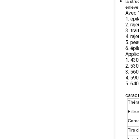
la stru
enleve
Avec 1
1. épi
2. raj
3. tra
4. raj
5. pea
6. épi
Applic
1. 430
2. 530
3. 560
4. 590
5. 640
caract
Théra
Filtr
Carac
Tirs 