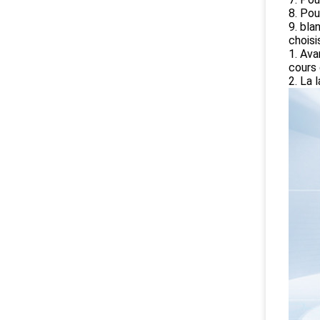
8. Pou
9. bla
choisi
1. Ava
cours 
2. La 