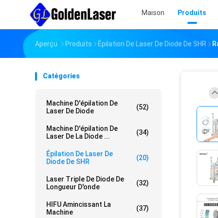
Maison
Produits
Aperçu
Produits
Épilation De Laser De Diode De SHR
R
Catégories
Machine D'épilation De
(52)
Laser De Diode
Machine D'épilation De
(34)
Laser De La Diode ...
Épilation De Laser De
(20)
Diode De SHR
Laser Triple De Diode De
(32)
Longueur D'onde
HIFU Amincissant La
(37)
Machine