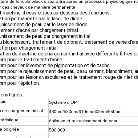
cture de follicule pileux disparaîtra après un processus physiologique natu
r des cheveux de manière permanente
 machine, il couvre tous au-dessous des fonctions :
lation permanente par le laser de diode
eunissement de peau par le laser de diode
itement d'acné par chargement initial
eunissement de peau par chargement initial
u blanchissant, traitement de colorant, traitement de veine d'ara
lation par chargement initial
ation de machine de chargement initial avec différents filtres d
nm pour le traitement d'acné.
nm pour l'enlèvement de pigmentation et de tache.
nm pour le rajeunissement de peau, peau serrant, blanchiment, amél
nm pour les lésions vasculaires et le traitement rouge de filet d
nm pour l'épilation.
éristiques :
pie
Système d'OPT
es de chargement initial
480nm/530nm/610nm/808nm/950nm
téristique
épilation et rajeunissement de peau
de poignée
500 000