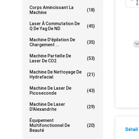
Corps Amincissant La
(18)
Machine
Laser À Commutation De
(45)
Q De Yag De ND
Machine D'épilation De
(35)
Chargement ...
Machine Partielle De
(53)
Laser De CO2
Machine De Nettoyage De
(21)
Hydrafacial
Machine De Laser De
(43)
Picoseconde
Machine De Laser
(29)
D'Alexandrite
Équipement
Multifonctionnel De
(20)
Détail
Beauté