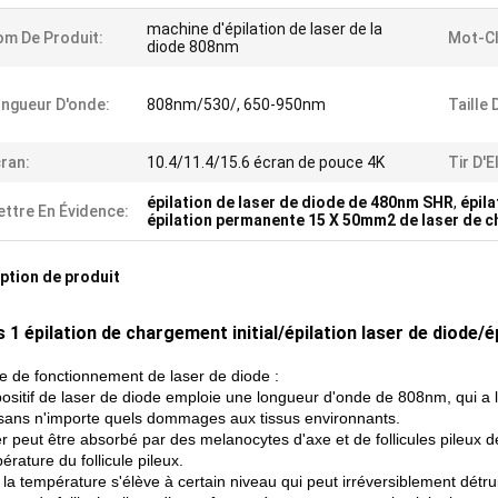
machine d'épilation de laser de la
m De Produit:
Mot-Cl
diode 808nm
ngueur D'onde:
808nm/530/, 650-950nm
Taille
ran:
10.4/11.4/15.6 écran de pouce 4K
Tir D'E
épilation de laser de diode de 480nm SHR
,
épila
ttre En Évidence:
épilation permanente 15 X 50mm2 de laser de c
ption de produit
 1 épilation de chargement initial/épilation laser de diode/é
pe de fonctionnement de laser de diode :
ositif de laser de diode emploie une longueur d'onde de 808nm, qui a l'
 sans n'importe quels dommages aux tissus environnants.
er peut être absorbé par des melanocytes d'axe et de follicules pileux 
érature du follicule pileux.
a température s'élève à certain niveau qui peut irréversiblement détruire