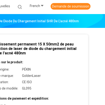
French
uvelles
Demande de soumission
e Diode Du Chargement Initial SHR De L'acné 480nm
nissement permanent 15 X 50mm2 de peau
ation de laser de diode du chargement initial
e l'acné 480nm
 sur le produit:
rigine:
PÉKIN
 marque:
GoldenLaser
cation:
CE ISO
 de modèle:
GL095
ions de paiement et expédition: