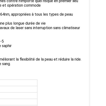
es contre n'importe quel risque en premier lieu
ple et opération commode
1064nm, appropriées à tous les types de peau
une plus longue durée de vie
aux de laser sans interruption sans climatiseur
3-5
e saphir
iorant la flexibilité de la peau et réduire la ride.
e sang.