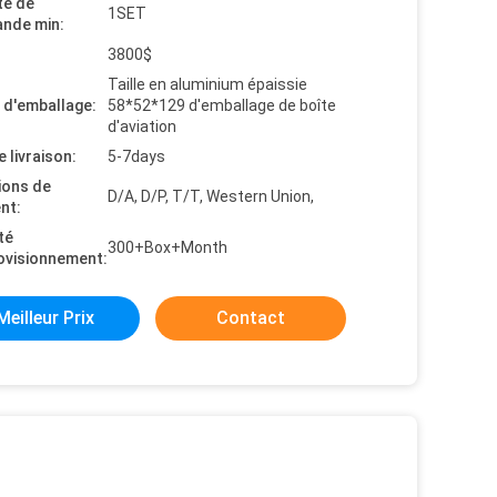
té de
1SET
nde min:
3800$
Taille en aluminium épaissie
s d'emballage:
58*52*129 d'emballage de boîte
d'aviation
e livraison:
5-7days
ions de
D/A, D/P, T/T, Western Union,
nt:
té
300+Box+Month
ovisionnement:
Meilleur Prix
Contact