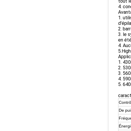
tout l
4. co
Avanta
1. uti
d'épila
2. bar
3. le 
en ét
4. Auc
5.High
Applic
1. 430
2. 530
3. 560
4. 590
5. 640
caract
Contrô
De pui
Fréque
Énergie