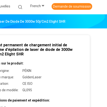
French
uvelles
Demande de soumission
aser De Diode De 3000w 50j/Cm2 Elight SHR
nt permanent de chargement initial de
e d'épilation de laser de diode de 3000w
m2 Elight SHR
 sur le produit:
rigine:
PÉKIN
 marque:
GoldenLaser
cation:
CE ISO
 de modèle:
GL095
ions de paiement et expédition: