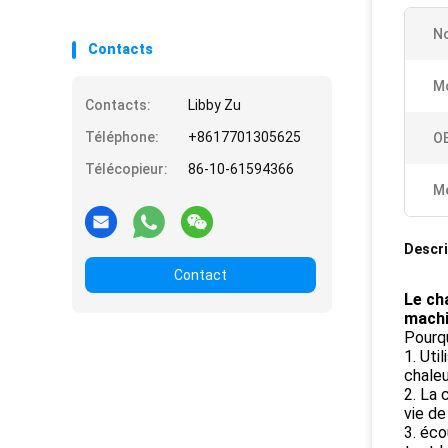
No
Contacts
Mo
Contacts:
Libby Zu
Téléphone:
+8617701305625
O
Télécopieur:
86-10-61594366
Me
Descri
Contact
Le ch
machin
Pourqu
1. Uti
chaleu
2. La 
vie de
3. éco