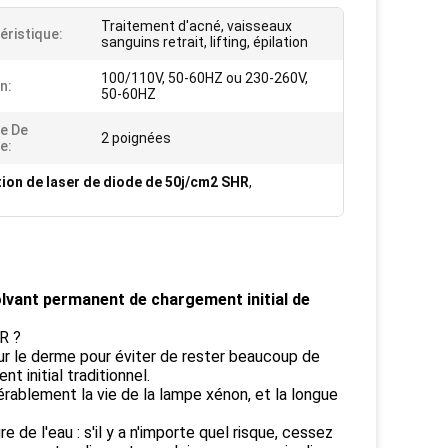
Traitement d'acné, vaisseaux
éristique:
sanguins retrait, lifting, épilation
100/110V, 50-60HZ ou 230-260V,
n:
50-60HZ
e De
2 poignées
e:
tion de laser de diode de 50j/cm2 SHR
,
olvant permanent de chargement initial de
R ?
ur le derme pour éviter de rester beaucoup de
t initial traditionnel.
rablement la vie de la lampe xénon, et la longue
e l'eau : s'il y a n'importe quel risque, cessez