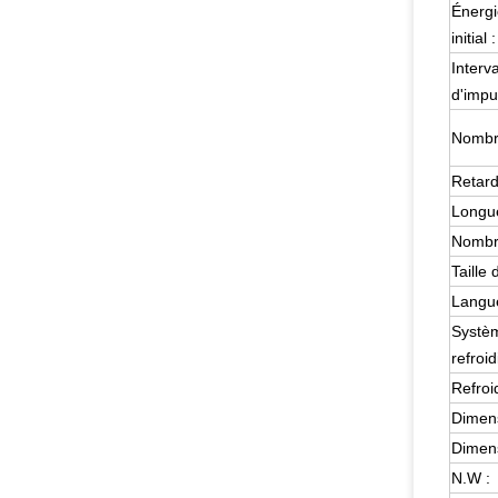
Énerg
initial :
Interva
d'impu
Nombre
Retard 
Longue
Nombr
Taille 
Langu
Systè
refroi
Refroi
Dimens
Dimens
N.W :