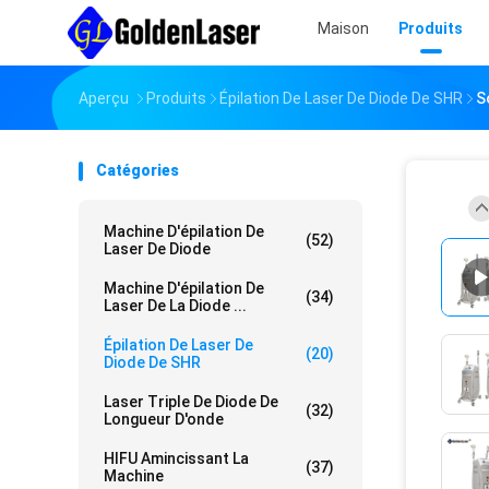
Maison
Produits
Aperçu
Produits
Épilation De Laser De Diode De SHR
S
Catégories
Machine D'épilation De
(52)
Laser De Diode
Machine D'épilation De
(34)
Laser De La Diode ...
Épilation De Laser De
(20)
Diode De SHR
Laser Triple De Diode De
(32)
Longueur D'onde
HIFU Amincissant La
(37)
Machine