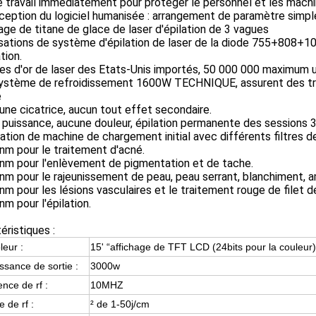
e travail immédiatement pour protéger le personnel et les machin
nception du logiciel humanisée : arrangement de paramètre sim
ge de titane de glace de laser d'épilation de 3 vagues
lisations de système d'épilation de laser de la diode 755+808+
tion.
res d'or de laser des Etats-Unis importés, 50 000 000 maximum 
système de refroidissement 1600W TECHNIQUE, assurent des trav
é
une cicatrice, aucun tout effet secondaire.
 puissance, aucune douleur, épilation permanente des sessions 
ation de machine de chargement initial avec différents filtres d
nm pour le traitement d'acné.
nm pour l'enlèvement de pigmentation et de tache.
nm pour le rajeunissement de peau, peau serrant, blanchiment, amél
nm pour les lésions vasculaires et le traitement rouge de filet d
nm pour l'épilation.
éristiques :
leur :
15' “affichage de TFT LCD (24bits pour la couleur)
ssance de sortie :
3000w
nce de rf :
10MHZ
 de rf :
² de 1-50j/cm