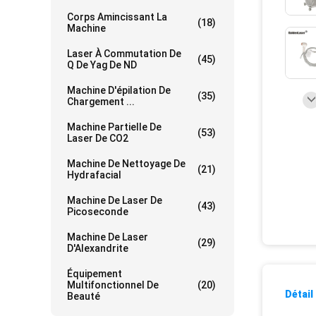
Corps Amincissant La
(18)
Machine
Laser À Commutation De
(45)
Q De Yag De ND
Machine D'épilation De
(35)
Chargement ...
Machine Partielle De
(53)
Laser De CO2
Machine De Nettoyage De
(21)
Hydrafacial
Machine De Laser De
(43)
Picoseconde
Machine De Laser
(29)
D'Alexandrite
Équipement
Multifonctionnel De
(20)
Détail
Beauté