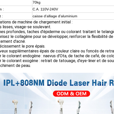
70kg
n :
C.A. 110V-240V
 :
caisse d'alliage d'aluminium
ations de machine de chargement initial :
es lisses, visage-se soulevant.
hes profondes, taches d'épiderme ou colorant traitant le telangi
orisez le collagène pour se développer, renforcer la flexibilité de
itement d'acné.
récissement le pore épais.
veux supplémentaires épais de couleur claire ou foncés de retrai
r le colorant endogène : naevus d'Ota, de tache de café, de color
r le colorant exogène : retrait de tatouage, d'eye-liner et de sour
nchiment de peau.