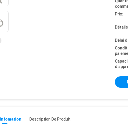
Quanti
comma
Prix:
Détail
Délai d
Condit
paieme
Capaci
d'appr
 Infomation
Description De Produit