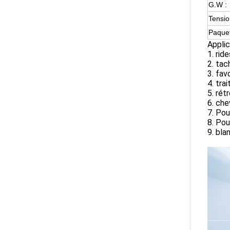
G.W :
Tensio
Paquet
Applic
1. rid
2. tac
3. fav
4. tra
5. rét
6. che
7. Pou
8. Pou
9. bla