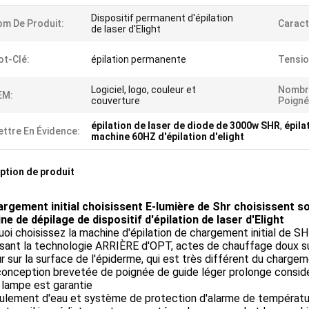
Dispositif permanent d'épilation
m De Produit:
Caract
de laser d'Elight
t-Clé:
épilation permanente
Tensio
Logiciel, logo, couleur et
Nombr
EM:
couverture
Poigné
épilation de laser de diode de 3000w SHR
,
épila
ttre En Évidence:
machine 60HZ d'épilation d'elight
ption de produit
argement initial choisissent E-lumière de Shr choisissent s
e de dépilage de dispositif d'épilation de laser d'Elight
oi choisissez la machine d'épilation de chargement initial de SH
lisant la technologie ARRIÈRE d'OPT, actes de chauffage doux s
r sur la surface de l'épiderme, qui est très différent du chargemen
conception brevetée de poignée de guide léger prolonge considé
 lampe est garantie
ulement d'eau et système de protection d'alarme de température d