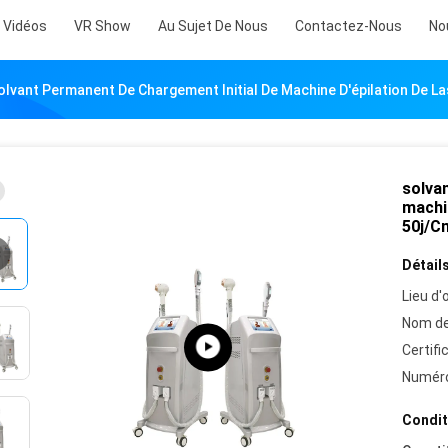
Vidéos
VR Show
Au Sujet De Nous
Contactez-Nous
No
olvant Permanent De Chargement Initial De Machine D'épilation De L
solva
machin
50j/C
Détails
Lieu d'o
Nom de
Certifi
Numéro
Condit