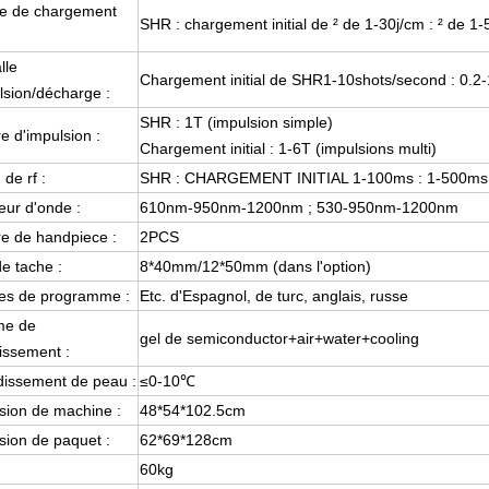
ie de chargement
SHR : chargement initial de ² de 1-30j/cm : ² de 1-
lle
Chargement initial de SHR1-10shots/second : 0.2
lsion/décharge :
SHR : 1T (impulsion simple)
 d'impulsion :
Chargement initial : 1-6T (impulsions multi)
de rf :
SHR : CHARGEMENT INITIAL 1-100ms : 1-500ms
ur d'onde :
610nm-950nm-1200nm ; 530-950nm-1200nm
e de handpiece :
2PCS
de tache :
8*40mm/12*50mm (dans l'option)
es de programme :
Etc. d'Espagnol, de turc, anglais, russe
me de
gel de semiconductor+air+water+cooling
dissement :
dissement de peau :
≤0-10℃
ion de machine :
48*54*102.5cm
ion de paquet :
62*69*128cm
60kg