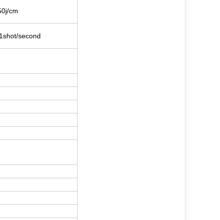
50j/cm
-1shot/second